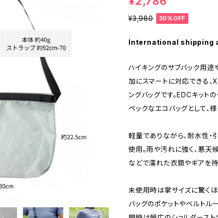
¥2,786
¥3,980
30%OFF
International shipping 
ハイキングのサブバック用途
加にスマートに対応できる、X
ングバッグです。EDCキット
ペックなエコバッグとして、
軽量でありながら、耐水性・
使用。雨や汚れに強く、悪天
などで濡れた衣類やギアを持
未使用時は掌サイズに驚くほ
バッグのポケットやベルトル
開時は幅広のショルダースト