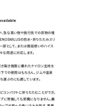
available
や、急な買い物や旅行先での荷物の増
ENOSMILUSの防水・折りたたみスリ
の一部として、または普段使いのハイス
様々な用途に対応します。
引き裂き強度に優れたナイロン生地を
候下での使用はもちろん、ジムや温泉
ち運ぶのにも適しています。
どコンパクトに折りたたむことができ、
ープに常備しても邪魔になりません。展
ラップが肩への食い込みを防ぎ、重量