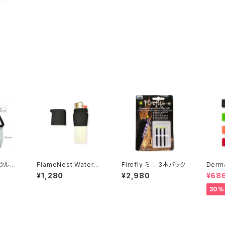
ーバッ
 ウルト
FlameNest Waterpr
Firefly ミニ 3本パック
Derma
ーバッ
oof Bic Lighter Cas
g Kn
¥1,280
¥2,980
¥68
e 防水ビックライターケ
ティナイ
ース
e US
30%