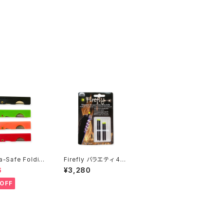
-Safe Foldin
Firefly バラエティ 4本
ife【1本】ユティリ
パック
6
¥3,280
フ Made in th
A
OFF