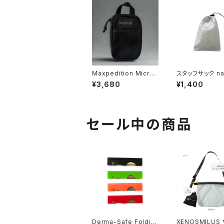
Maxpedition Micro
スタッフサック na
Pocket Organizer
cm x 13cm）
¥3,680
¥1,400
（マックスペディション・
マイクロポケットオーガ
ナイザー・ユーティリテ
ィポーチ・0262B）
セール中の商品
Derma-Safe Foldin
XENOSMILUS