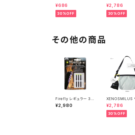
g Knife【1本】ユティリ
ラライト ショルダ
¥686
¥2,786
ティナイフ Made in th
グ
e USA
30%OFF
30%OFF
その他の商品
Firefly レギュラー 3本
XENOSMILUS
パック
ラライト ショルダ
¥2,980
¥2,786
グ
30%OFF