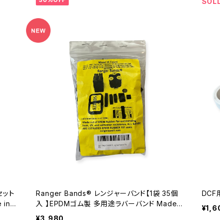
SOL
セット
Ranger Bands® レンジャーバンド【1袋 35個
DCF
入 】EPDMゴム製 多用途ラバーバンド Made i
¥1,6
n the USA
¥3,980