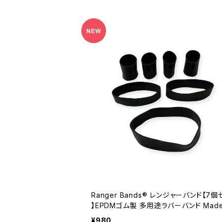
Ranger Bands® レンジャーバンド【7個
】EPDMゴム製 多用途ラバーバンド Made in t
he USA
¥980