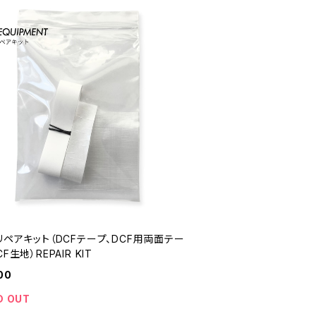
リペアキット（DCFテープ、DCF用両面テー
CF生地）REPAIR KIT
00
D OUT