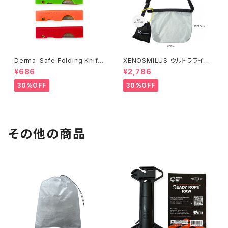
Derma-Safe Folding Knife
XENOSMILUS ウルトラライト
【1本】ユティリティナイフ Made
ショルダーバッグ
¥686
¥2,786
in the USA
30%OFF
30%OFF
その他の商品