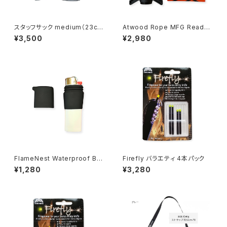
スタッフサック medium（23cm
Atwood Rope MFG Ready
x 30cm ）
Rope™ Raw コードディスペン
¥3,500
¥2,980
サー（小物入れ付）
FlameNest Waterproof Bic
Firefly バラエティ 4本パック
Lighter Case 防水ビックライ
¥1,280
¥3,280
ターケース