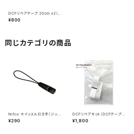
DCFリペアテープ 20cm x2（4
0cm）
¥800
同じカテゴリの商品
Nifco ホイッスル引き手（ジップ
DCFリペアキット（DCFテープ、
タグ）
DCF用両面テープ、DCF生地）R
¥290
¥1,800
EPAIR KIT