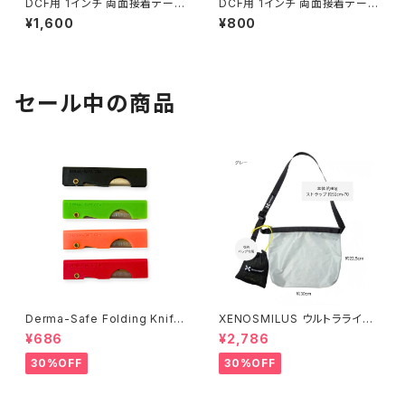
DCF用 1インチ 両面接着テープ
DCF用 1インチ 両面接着テープ
3ｍ
1.5ｍ
¥1,600
¥800
セール中の商品
Derma-Safe Folding Knife
XENOSMILUS ウルトラライト
【1本】ユティリティナイフ Made
ショルダーバッグ
¥686
¥2,786
in the USA
30%OFF
30%OFF